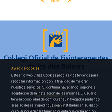
Volver
Aviso de cookies
Este sitio web utiliza Cookies propias y de terceros para
C/ Camp Redó, 3, bajos
recopilar información con la finalidad de mejorar
07010 · Palma de Mallorca
nuestros servicios. Si continua navegando, supone la
T. 971 713 018 M. 650 960 806 (Sólo Whatsapp)
aceptación de la instalación de las mismas. El usuario
info@colfisiobalear.org
tiene la posibilidad de configurar su navegador pudiendo,
Horario:
si así lo desea, impedir que sean instaladas en su disco
Lunes a Viernes
de 8.00h a 16.00h.
duro, aunque deberá tener en cuenta que dicha acción