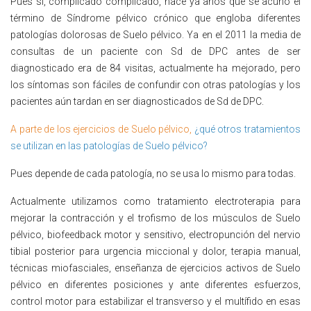
Pues sí, complicado complicado, hace ya años que se acuñó el
término de Síndrome pélvico crónico que engloba diferentes
patologías dolorosas de Suelo pélvico. Ya en el 2011 la media de
consultas de un paciente con Sd de DPC antes de ser
diagnosticado era de 84 visitas, actualmente ha mejorado, pero
los síntomas son fáciles de confundir con otras patologías y los
pacientes aún tardan en ser diagnosticados de Sd de DPC.
A parte de los ejercicios de Suelo pélvico,
¿qué otros tratamientos
se utilizan en las patologías de Suelo pélvico?
Pues depende de cada patología, no se usa lo mismo para todas.
Actualmente utilizamos como tratamiento electroterapia para
mejorar la contracción y el trofismo de los músculos de Suelo
pélvico, biofeedback motor y sensitivo, electropunción del nervio
tibial posterior para urgencia miccional y dolor, terapia manual,
técnicas miofasciales, enseñanza de ejercicios activos de Suelo
pélvico en diferentes posiciones y ante diferentes esfuerzos,
control motor para estabilizar el transverso y el multífido en esas