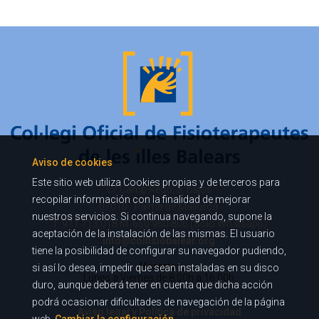
Aviso de cookies
Este sitio web utiliza Cookies propias y de terceros para
C/ Camp Redó, 3, bajos
recopilar información con la finalidad de mejorar
07010 · Palma de Mallorca
nuestros servicios. Si continua navegando, supone la
T. 971 713 018 M. 650 960 806 (Sólo Whatsapp)
aceptación de la instalación de las mismas. El usuario
info@colfisiobalear.org
tiene la posibilidad de configurar su navegador pudiendo,
Horario:
si así lo desea, impedir que sean instaladas en su disco
Lunes a Viernes
de 8.00h a 16.00h.
duro, aunque deberá tener en cuenta que dicha acción
podrá ocasionar dificultades de navegación de la página
Aviso legal y Política de privacidad