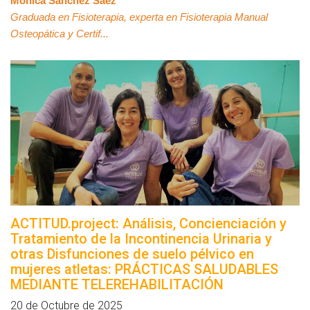
Mónica Sánchez Sáez
Graduada en Fisioterapia, experta en Fisioterapia Manual
Osteopática y Certif...
ACTITUD.project: Análisis, Concienciación y
Tratamiento de la Incontinencia Urinaria y
otras Disfunciones de suelo pélvico en
mujeres atletas: PRÁCTICAS SALUDABLES
MEDIANTE TELEREHABILITACIÓN
20 de Octubre de 2025