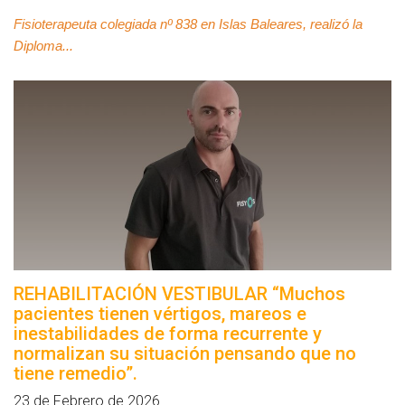
Fisioterapeuta colegiada nº 838 en Islas Baleares, realizó la
Diploma...
REHABILITACIÓN VESTIBULAR “Muchos
pacientes tienen vértigos, mareos e
inestabilidades de forma recurrente y
normalizan su situación pensando que no
tiene remedio”.
23 de Febrero de 2026